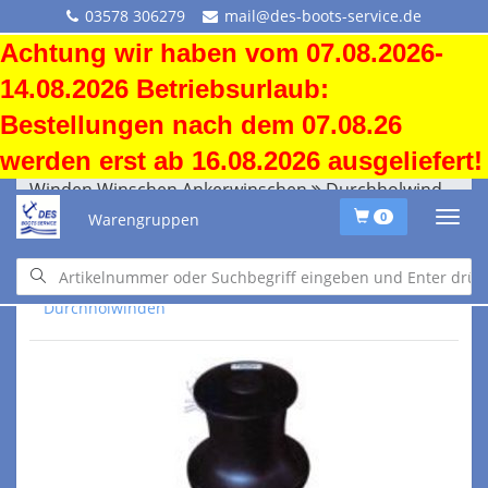
03578 306279
mail@des-boots-service.de
Achtung wir haben vom 07.08.2026-
14.08.2026 Betriebsurlaub:
Bestellungen nach dem 07.08.26
werden erst ab 16.08.2026 ausgeliefert!
Winden Winschen Ankerwinschen
Durchholwinden
Warengruppen
0
Winden Winschen Ankerwinschen
Durchholwinden