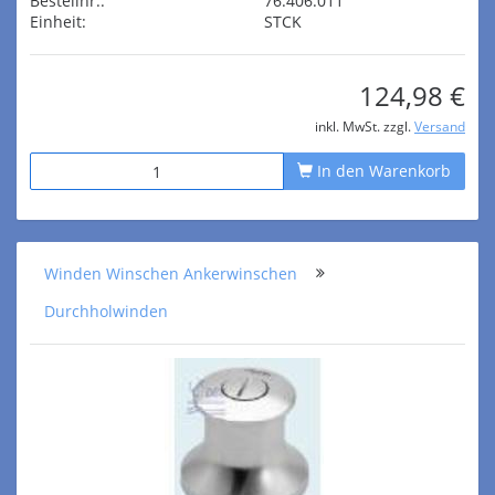
Bestellnr.:
76.406.011
Einheit:
STCK
124,98 €
inkl. MwSt. zzgl.
Versand
In den Warenkorb
Winden Winschen Ankerwinschen
Durchholwinden