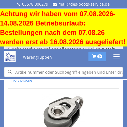
03578 306279
mail@des-boots-service.de
Achtung wir haben vom 07.08.2026-
14.08.2026 Betriebsurlaub:
Bestellungen nach dem 07.08.26
werden erst ab 16.08.2026 ausgeliefert!
Blöcke Decksumlenker Fallenstopper Rollen
Holt Blöcke
Warengruppen
0
Blöcke Decksumlenker Fallenstopper Rollen
Holt Blöcke