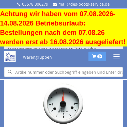
03578 306279
mail@des-boots-service.de
Achtung wir haben vom 07.08.2026-
14.08.2026 Betriebsurlaub:
Bestellungen nach dem 07.08.26
werden erst ab 16.08.2026 ausgeliefert!
Motorinstrumente Anzeigen WEMA
Uhr
Warengruppen
0
Motorinstrumente Anzeigen WEMA
Uhr