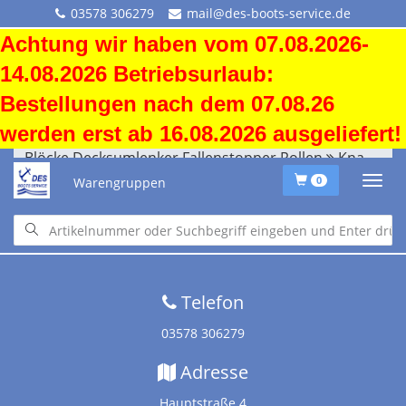
03578 306279
mail@des-boots-service.de
Achtung wir haben vom 07.08.2026-
14.08.2026 Betriebsurlaub:
Bestellungen nach dem 07.08.26
werden erst ab 16.08.2026 ausgeliefert!
Blöcke Decksumlenker Fallenstopper Rollen
Knarrblock
Warengruppen
0
Startseite
•
Downloads
•
Versandkosten
•
Impressum
•
Altölentsorgung
Telefon
03578 306279
Adresse
Hauptstraße 4