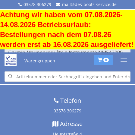
03578 306279
mail@des-boots-service.de
Achtung wir haben vom 07.08.2026-
14.08.2026 Betriebsurlaub:
Bestellungen nach dem 07.08.26
werden erst ab 16.08.2026 ausgeliefert!
Garmin Marineprodukte
Instrumente NMEA2000
Warengruppen
0
Startseite
•
Downloads
•
Versandkosten
•
Impressum
•
Altölentsorgung
Telefon
03578 306279
Adresse
Hauptstraße 4