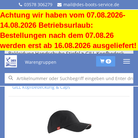
03578 306279
mail@des-boots-service.de
Achtung wir haben vom 07.08.2026-
14.08.2026 Betriebsurlaub:
Bestellungen nach dem 07.08.26
werden erst ab 16.08.2026 ausgeliefert!
Bekleidung Handschuhe Stiefel
GILL Kopfbedeckung & Caps
Warengruppen
0
Bekleidung Handschuhe Stiefel
GILL Kopfbedeckung & Caps