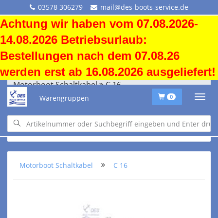
03578 306279
mail@des-boots-service.de
Achtung wir haben vom 07.08.2026-
14.08.2026 Betriebsurlaub:
Bestellungen nach dem 07.08.26
werden erst ab 16.08.2026 ausgeliefert!
Motorboot Schaltkabel
C 16
Warengruppen
0
C16
Hublänge 80 mm (3,1").
Für Mariner-Motoren bis 40PS.
Motorboot Schaltkabel
C 16