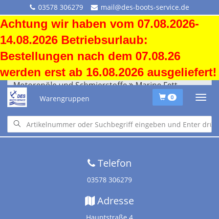
03578 306279
mail@des-boots-service.de
Achtung wir haben vom 07.08.2026-
14.08.2026 Betriebsurlaub:
Bestellungen nach dem 07.08.26
werden erst ab 16.08.2026 ausgeliefert!
Motorenöle und Schmierstoffe
Marine Fett
Warengruppen
0
Startseite
•
Downloads
•
Versandkosten
•
Impressum
•
Altölentsorgung
Telefon
03578 306279
Adresse
Hauptstraße 4