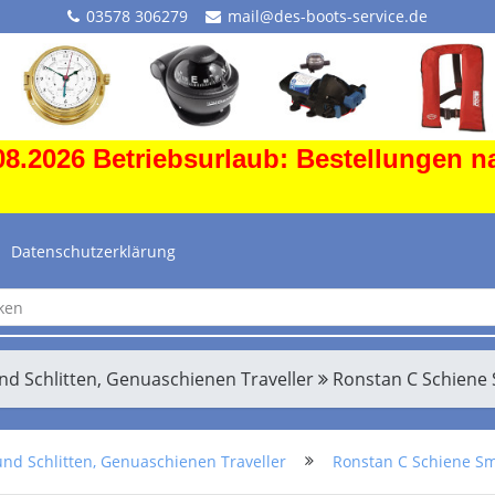
03578 306279
mail@des-boots-service.de
8.2026 Betriebsurlaub: Bestellungen n
Datenschutzerklärung
nd Schlitten, Genuaschienen Traveller
Ronstan C Schiene
nd Schlitten, Genuaschienen Traveller
Ronstan C Schiene S