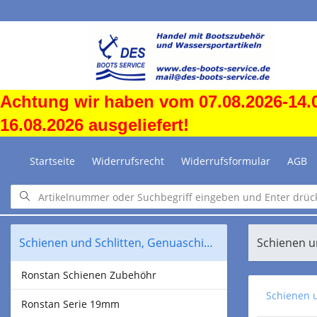
Achtung wir haben vom 07.08.2026-14.0
16.08.2026 ausgeliefert!
Startseite
Widerrufsrecht
Widerrufsformular
AGB
Schienen und Schlitten, Genuaschienen Traveller
Schienen u
Ronstan Schienen Zubehöhr
Schienen u
Ronstan Serie 19mm