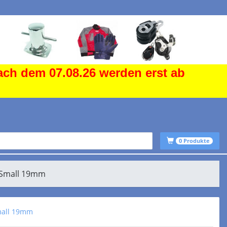
ach dem 07.08.26 werden erst ab
0
Produkte
 Small 19mm
mall 19mm