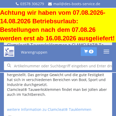
03578 306279
mail@des-boots-service.de
Achtung wir haben vom 07.08.2026-
14.08.2026 Betriebsurlaub:
Bestellungen nach dem 07.08.26
werden erst ab 16.08.2026 ausgeliefert!
Clamcleat® Tauwerksklemmen
CLAMCLEAT® Tauklemmen
Warengruppen
0
Clamcleat®
sind Tauklemmen der Englischen Firma Clamcleat®
Limited. Diese Klemmen sind aus Aluminium oder Nylon
hergestellt. Das geringe Gewicht und die gute Festigkeit
hat sich in verschiedenen Bereichen von Boot, Sport und
Industrie durchgesetzt.
Clamcleat® Tauwerksklemmen findet man bei Jollen aber
auch im Yachtbereich.
weitere Information zu Clamcleat® Tauklemmen