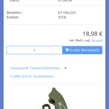
Stand:
07.08.26
Bestellnr.:
67.104.253
Einheit:
STCK
18,98 €
inkl. MwSt. zzgl.
Versand
In den Warenkorb
Clamcleat® Tauwerksklemmen
CLAMCLEAT® Tauklemmen