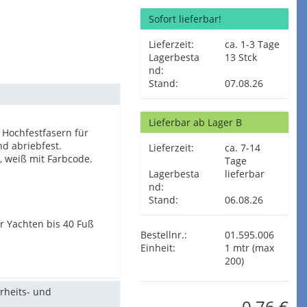
Sofort lieferbar!
Lieferzeit:
ca. 1-3 Tage
Lagerbesta
13 Stck
nd:
Stand:
07.08.26
Lieferbar ab Lager B
 Hochfestfasern für
d abriebfest.
Lieferzeit:
ca. 7-14
, weiß mit Farbcode.
Tage
Lagerbesta
lieferbar
nd:
Stand:
06.08.26
r Yachten bis 40 Fuß
Bestellnr.:
01.595.006
Einheit:
1 mtr (max
200)
erheits- und
0,76 €