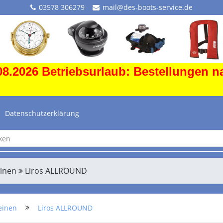
03578 306279
mail@des-boots-service.de
8.2026 Betriebsurlaub: Bestellungen n
Datenschutzerklärung
einen
Liros ALLROUND
einen
Liros ALLROUND