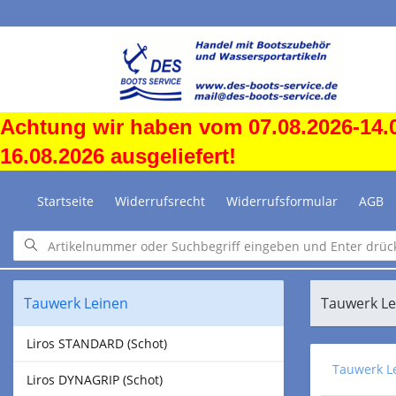
Achtung wir haben vom 07.08.2026-14.0
16.08.2026 ausgeliefert!
Startseite
Widerrufsrecht
Widerrufsformular
AGB
Tauwerk Leinen
Tauwerk L
Liros STANDARD (Schot)
Tauwerk L
Liros DYNAGRIP (Schot)