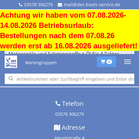
03578 306279
mail@des-boots-service.de
Achtung wir haben vom 07.08.2026-
14.08.2026 Betriebsurlaub:
Bestellungen nach dem 07.08.26
werden erst ab 16.08.2026 ausgeliefert!
Motorenöle und Schmierstoffe
Öl für 4 Takter
Warengruppen
0
Startseite
•
Downloads
•
Versandkosten
•
Impressum
•
Altölentsorgung
Telefon
03578 306279
Adresse
Hauptstraße 4