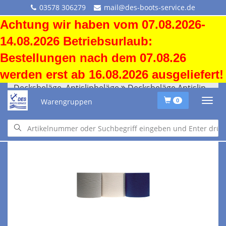
03578 306279
mail@des-boots-service.de
Achtung wir haben vom 07.08.2026-
14.08.2026 Betriebsurlaub:
Bestellungen nach dem 07.08.26
werden erst ab 16.08.2026 ausgeliefert!
Decksbeläge, Antislipbeläge
Decksbeläge Antislip
Warengruppen
0
Decksbeläge, Antislipbeläge
Decksbeläge Antislip