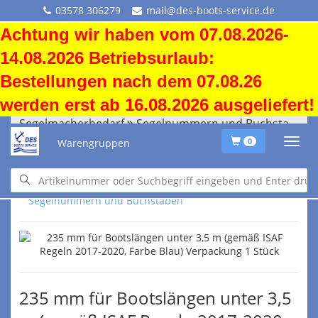
03578 306279
mail@des-boots-service.de
Achtung wir haben vom 07.08.2026-
14.08.2026 Betriebsurlaub:
Bestellungen nach dem 07.08.26
werden erst ab 16.08.2026 ausgeliefert!
Segelmacherbedarf
Segelnummern und Buchstaben
Warengruppen
0
Segelmacherbedarf
Segelnummern und Buchstaben
235 mm für Bootslängen unter 3,5