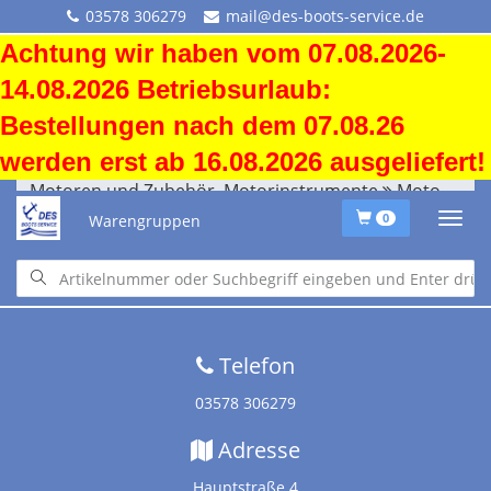
03578 306279
mail@des-boots-service.de
Achtung wir haben vom 07.08.2026-
14.08.2026 Betriebsurlaub:
Bestellungen nach dem 07.08.26
werden erst ab 16.08.2026 ausgeliefert!
Motoren und Zubehör, Motorinstrumente
Motorinstrumente
Warengruppen
0
Startseite
•
Downloads
•
Versandkosten
•
Impressum
•
Altölentsorgung
Telefon
03578 306279
Adresse
Hauptstraße 4