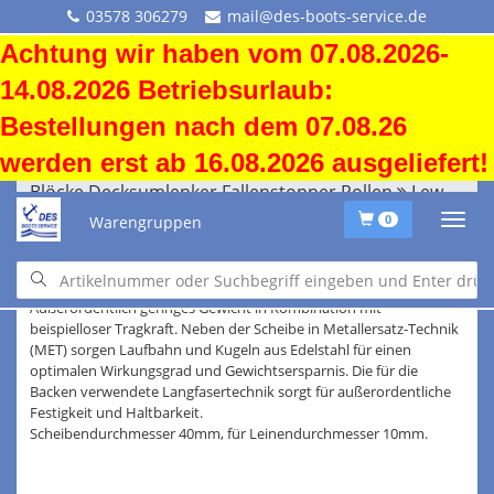
03578 306279
mail@des-boots-service.de
Achtung wir haben vom 07.08.2026-
14.08.2026 Betriebsurlaub:
Bestellungen nach dem 07.08.26
werden erst ab 16.08.2026 ausgeliefert!
Blöcke Decksumlenker Fallenstopper Rollen
Lewmar Synchro Control 40 mm
Warengruppen
0
Synchro Control Blöcke 40mm
Außerordentlich geringes Gewicht in Kombination mit
beispielloser Tragkraft. Neben der Scheibe in Metallersatz-Technik
(MET) sorgen Laufbahn und Kugeln aus Edelstahl für einen
optimalen Wirkungsgrad und Gewichtsersparnis. Die für die
Backen verwendete Langfasertechnik sorgt für außerordentliche
Festigkeit und Haltbarkeit.
Scheibendurchmesser 40mm, für Leinendurchmesser 10mm.