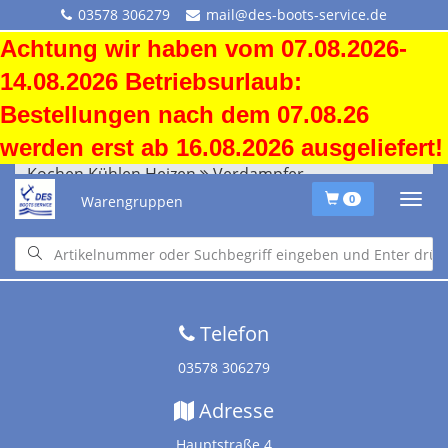
03578 306279
mail@des-boots-service.de
Achtung wir haben vom 07.08.2026-
14.08.2026 Betriebsurlaub:
Bestellungen nach dem 07.08.26
werden erst ab 16.08.2026 ausgeliefert!
Kochen Kühlen Heizen
Verdampfer
Warengruppen
0
Startseite
•
Downloads
•
Versandkosten
•
Impressum
•
Altölentsorgung
Telefon
03578 306279
Adresse
Hauptstraße 4