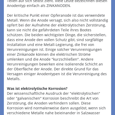
Teilen auf sich selbst zieht. Viele Leute bezeichnen diesen
Anodentyp einfach als ZINKANODEN.
Der kritische Punkt einer Opferanode ist das verwendete
Metall. Wenn die Anode versagt, sich also nicht vollständig
opfert bei der Aufnahme der elektrolytischen Zerstörung,
kann sie nicht die gefährdeten Teile ihres Bootes
schützen. Die beiden wichtigsten Dinge, die sicherstellen,
dass eine Anode den vollen Schutz gibt, sind sorgfältige
Installation und eine Metall-Legierung, die frei von
Verunreinigungen ist. Einige solcher Verunreinigungen
einer Zinkanode können die elektrischen Ströme
umlenken und die Anode "kurzschließen". Andere
Verunreinigungen bewirken eine isolierende Schicht an
der Oberfläche der Anode. Der direkte Grund für das
Versagen einiger Anodentypen ist die Verunreinigung des
Metalls.
Was ist elektrolytische Korrosion?
Der wissenschaftliche Ausdruck der "elektrolytischen"
oder "galvanischen" Korrosion beschreibt die Art von
Zerstörung, die Anoden verhindern sollen. Diese
Korrosion wird normalerweise dann ausgelöst, wenn sich
verschiedene Metalle nahe beieinander in Salzwasser