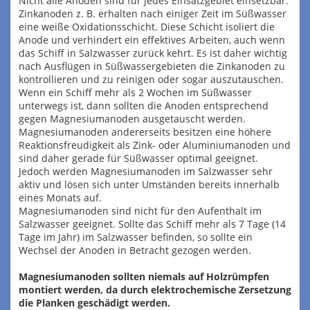
Nicht alle Anoden sind für jedes Einsatzgebiet einsetzbar.
Zinkanoden z. B. erhalten nach einiger Zeit im Süßwasser
eine weiße Oxidationsschicht. Diese Schicht isoliert die
Anode und verhindert ein effektives Arbeiten, auch wenn
das Schiff in Salzwasser zurück kehrt. Es ist daher wichtig
nach Ausflügen in Süßwassergebieten die Zinkanoden zu
kontrollieren und zu reinigen oder sogar auszutauschen.
Wenn ein Schiff mehr als 2 Wochen im Süßwasser
unterwegs ist, dann sollten die Anoden entsprechend
gegen Magnesiumanoden ausgetauscht werden.
Magnesiumanoden andererseits besitzen eine höhere
Reaktionsfreudigkeit als Zink- oder Aluminiumanoden und
sind daher gerade für Süßwasser optimal geeignet.
Jedoch werden Magnesiumanoden im Salzwasser sehr
aktiv und lösen sich unter Umständen bereits innerhalb
eines Monats auf.
Magnesiumanoden sind nicht für den Aufenthalt im
Salzwasser geeignet. Sollte das Schiff mehr als 7 Tage (14
Tage im Jahr) im Salzwasser befinden, so sollte ein
Wechsel der Anoden in Betracht gezogen werden.
Magnesiumanoden sollten niemals auf Holzrümpfen
montiert werden, da durch elektrochemische Zersetzung
die Planken geschädigt werden.