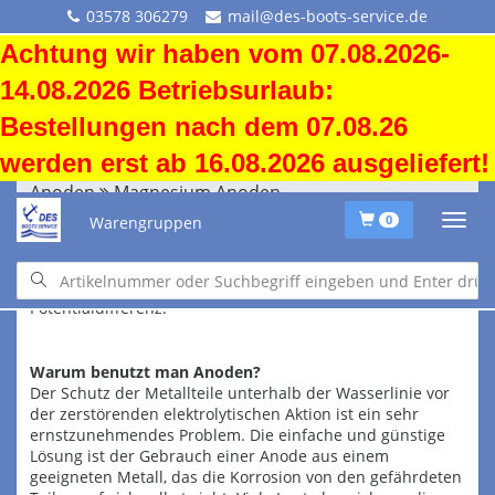
03578 306279
mail@des-boots-service.de
Achtung wir haben vom 07.08.2026-
14.08.2026 Betriebsurlaub:
Bestellungen nach dem 07.08.26
werden erst ab 16.08.2026 ausgeliefert!
Anoden
Magnesium Anoden
Warengruppen
0
Magnesiumanoden wirken sinnvoll im Süß- u.
Brackwasser.
Sie haben eine gegenüber Zink u. Aluminium höhere
Potentialdifferenz.
Warum benutzt man Anoden?
Der Schutz der Metallteile unterhalb der Wasserlinie vor
der zerstörenden elektrolytischen Aktion ist ein sehr
ernstzunehmendes Problem. Die einfache und günstige
Lösung ist der Gebrauch einer Anode aus einem
geeigneten Metall, das die Korrosion von den gefährdeten