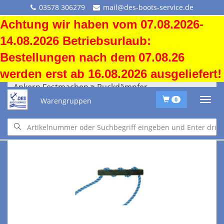
03578 306279
mail@des-boots-service.de
Achtung wir haben vom 07.08.2026-
14.08.2026 Betriebsurlaub:
Bestellungen nach dem 07.08.26
werden erst ab 16.08.2026 ausgeliefert!
Ankern Festmachen
Ruckdämpfer
Warengruppen
0
Ankern Festmachen
Ruckdämpfer