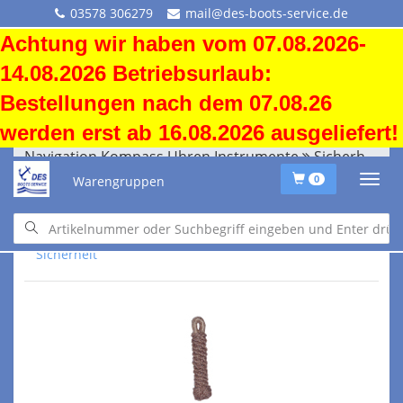
03578 306279
mail@des-boots-service.de
Achtung wir haben vom 07.08.2026-
14.08.2026 Betriebsurlaub:
Bestellungen nach dem 07.08.26
werden erst ab 16.08.2026 ausgeliefert!
Navigation Kompass Uhren Instrumente
Sicherheit
Warengruppen
0
Navigation Kompass Uhren Instrumente
Sicherheit