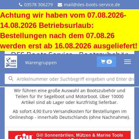
03578 306279
mail@des-boots-service.de
Achtung wir haben vom 07.08.2026-
14.08.2026 Betriebsurlaub:
Bestellungen nach dem 07.08.26
werden erst ab 16.08.2026 ausgeliefert!
DES Boots Service - Bootszubehör
und Wassersportartikel
Warengruppen
0
In unserem Shop finden Sie Ersatzteile für Motorboot und
Segelboot.
Wir führen eine große Auswahl an Bootszubehör und
Teilen für Ihr Segelboot und Motorboot. Über 10000
Artikel sind ab Lager oder kurzfristig lieferbar.
Ab sofort 4,90 Euro Versandkosten für Bestellungen im
Onlineshop - innerhalb Deutschlands (ohne Nachnahme).