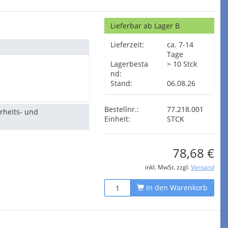
Lieferbar ab Lager B
Lieferzeit:
ca. 7-14
Tage
Lagerbesta
> 10 Stck
nd:
Stand:
06.08.26
Bestellnr.:
77.218.001
erheits- und
Einheit:
STCK
78,68 €
inkl. MwSt. zzgl.
Versand
In den Warenkorb