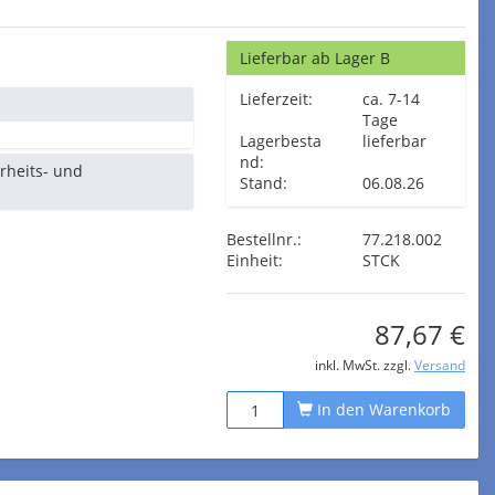
Lieferbar ab Lager B
Lieferzeit:
ca. 7-14
Tage
Lagerbesta
lieferbar
nd:
erheits- und
Stand:
06.08.26
Bestellnr.:
77.218.002
Einheit:
STCK
87,67 €
inkl. MwSt. zzgl.
Versand
In den Warenkorb