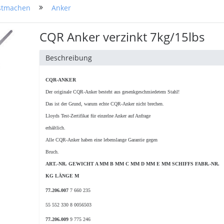
stmachen
Anker
CQR Anker verzinkt 7kg/15lbs
Beschreibung
CQR-ANKER
Der originale CQR-Anker besteht aus gesenkgeschmiedetem Stahl!
Das ist der Grund, warum echte CQR-Anker nicht brechen.
Lloyds Test-Zertifikat für einzelne Anker auf Anfrage
erhältlich.
Alle CQR-Anker haben eine lebenslange Garantie gegen
Bruch.
ART.-NR. GEWICHT A MM B MM C MM D MM E MM SCHIFFS FABR.-NR.
KG LÄNGE M
77.206.007
7 660 235
55 552 330 8 0056503
77.206.009
9 775 246