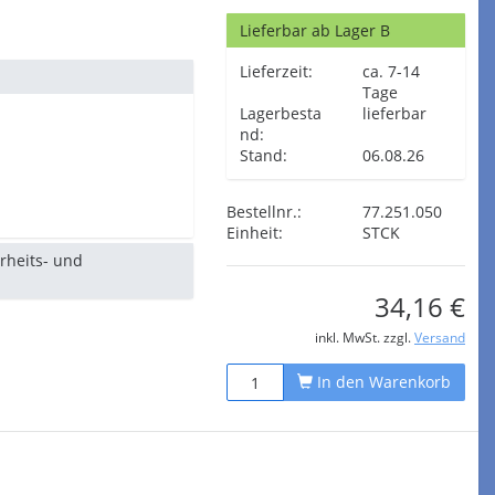
Lieferbar ab Lager B
Lieferzeit:
ca. 7-14
Tage
Lagerbesta
lieferbar
nd:
Stand:
06.08.26
Bestellnr.:
77.251.050
Einheit:
STCK
erheits- und
34,16 €
inkl. MwSt. zzgl.
Versand
In den Warenkorb