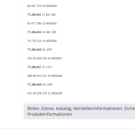
60 647 370 10 0056504
77.206.011
11 825 282
65 677 390 12 0056505
77.206.016
16 981 328
76 776 513 14 0056506
77.206.020
20 1037
355 83 828 528 16 0056507
77.206.027
27 1117
390 89 913 555 19 0056508
77.206.030
34 1190
412 94 978 570 21 0056509
Bilder, Extras, Katalog, Herstellerinformationen, Sich
Produktinformationen