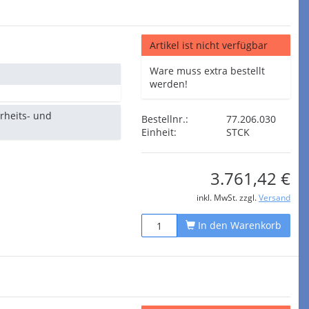
Artikel ist nicht verfügbar
Ware muss extra bestellt
werden!
erheits- und
Bestellnr.:
77.206.030
Einheit:
STCK
3.761,42 €
inkl. MwSt. zzgl.
Versand
In den Warenkorb