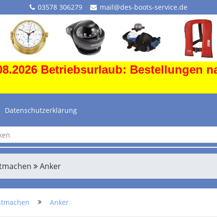
03578 306279
mail@des-boots-service.de
8.2026 Betriebsurlaub: Bestellungen n
Datenschutzerklärung
stmachen
Anker
stmachen
Anker