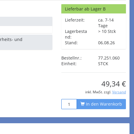
Lieferbar ab Lager B
Lieferzeit:
ca. 7-14
Tage
Lagerbesta
> 10 Stck
nd:
erheits- und
Stand:
06.08.26
Bestellnr.:
77.251.060
Einheit:
STCK
49,34 €
inkl. MwSt. zzgl.
Versand
In den Warenkorb