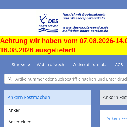
Achtung wir haben vom 07.08.2026-14.0
16.08.2026 ausgeliefert!
Startseite
Widerrufsrecht
Widerrufsformular
AGB
Ankern Festmachen
Ankern Fe
Anker
Ankern Fe
Ankerleinen