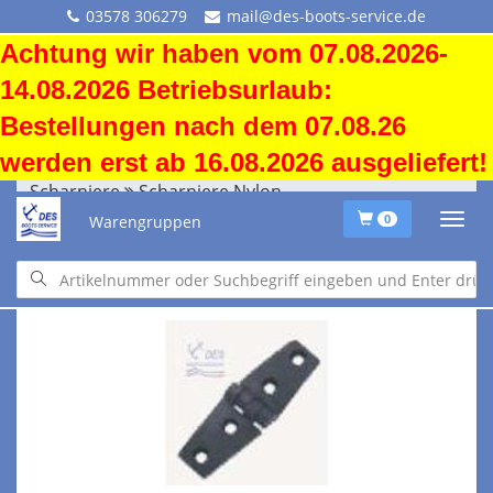
03578 306279
mail@des-boots-service.de
Achtung wir haben vom 07.08.2026-
14.08.2026 Betriebsurlaub:
Bestellungen nach dem 07.08.26
werden erst ab 16.08.2026 ausgeliefert!
Scharniere
Scharniere Nylon
Warengruppen
0
Scharniere
Scharniere Nylon