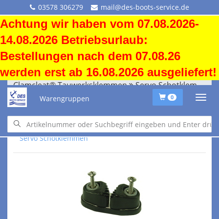
03578 306279
mail@des-boots-service.de
Achtung wir haben vom 07.08.2026-
14.08.2026 Betriebsurlaub:
Bestellungen nach dem 07.08.26
werden erst ab 16.08.2026 ausgeliefert!
Clamcleat® Tauwerksklemmen
Servo Schotklemmen
Warengruppen
0
Clamcleat® Tauwerksklemmen
Servo Schotklemmen